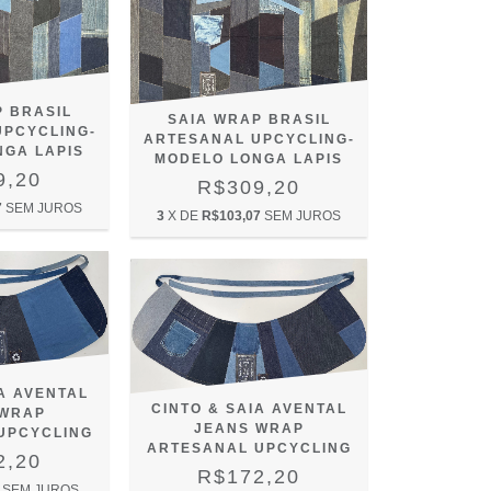
P BRASIL
SAIA WRAP BRASIL
UPCYCLING-
ARTESANAL UPCYCLING-
NGA LAPIS
MODELO LONGA LAPIS
9,20
R$309,20
7
SEM JUROS
3
X DE
R$103,07
SEM JUROS
IA AVENTAL
CINTO & SAIA AVENTAL
 WRAP
JEANS WRAP
UPCYCLING
ARTESANAL UPCYCLING
2,20
R$172,20
SEM JUROS