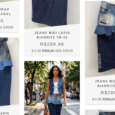
WRAP
SANAL
20
M JUROS
JEANS MIDI LAPIS
BIARRITZ TM 44
R$289,99
3
X DE
R$96,66
SEM JUROS
JEANS MID
BIARRITZ
R$28
3
X DE
R$96,66
LAPIS