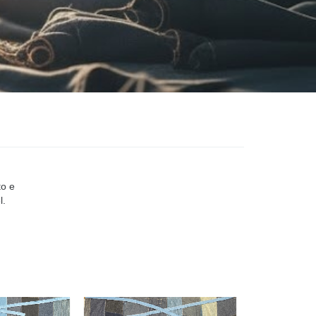
to e
l.