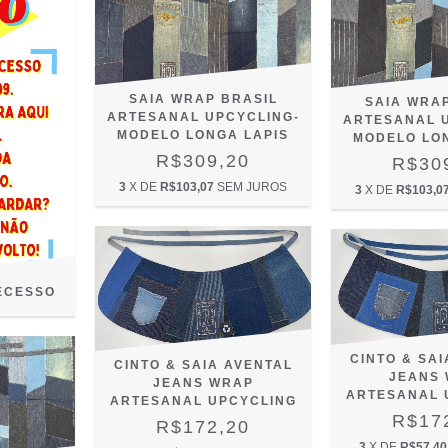
SAIA WRAP BRASIL
SAIA WRA
ARTESANAL UPCYCLING-
ARTESANAL 
MODELO LONGA LAPIS
MODELO LO
R$309,20
R$30
3
X DE
R$103,07
SEM JUROS
3
X DE
R$103,0
ECESSO
CINTO & SA
CINTO & SAIA AVENTAL
JEANS
JEANS WRAP
ARTESANAL 
ARTESANAL UPCYCLING
R$17
R$172,20
3
X DE
R$57,40