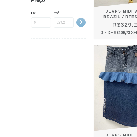
Preço
JEANS MIDI 
De
Até
BRAZIL ARTE
R$329,
3
X DE
R$109,73
SE
JEANS MIDI 