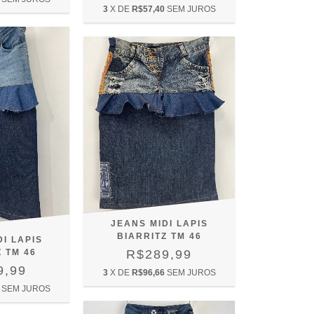
3
X DE
R$57,40
SEM JUROS
JEANS MIDI LAPIS
BIARRITZ TM 46
I LAPIS
 TM 46
R$289,99
9,99
3
X DE
R$96,66
SEM JUROS
SEM JUROS