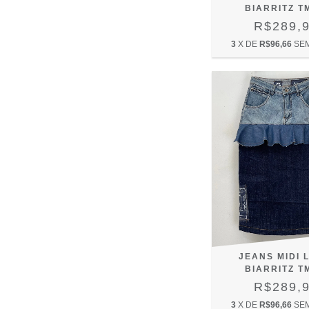
BIARRITZ T
R$289,
3
X DE
R$96,66
SE
JEANS MIDI 
BIARRITZ T
R$289,
3
X DE
R$96,66
SE