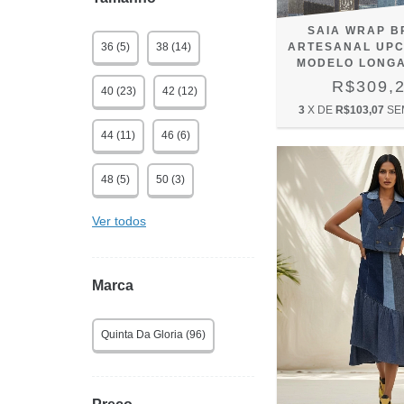
SAIA WRAP B
36 (5)
38 (14)
ARTESANAL UPC
MODELO LONGA
R$309,
40 (23)
42 (12)
3
X DE
R$103,07
SE
44 (11)
46 (6)
48 (5)
50 (3)
Ver todos
Marca
Quinta Da Gloria (96)