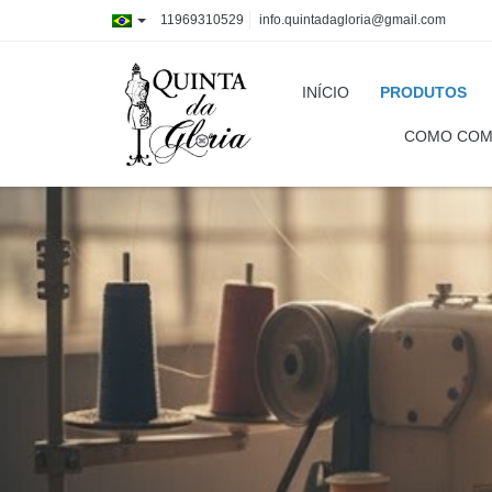
11969310529
info.quintadagloria@gmail.com
INÍCIO
PRODUTOS
COMO COM