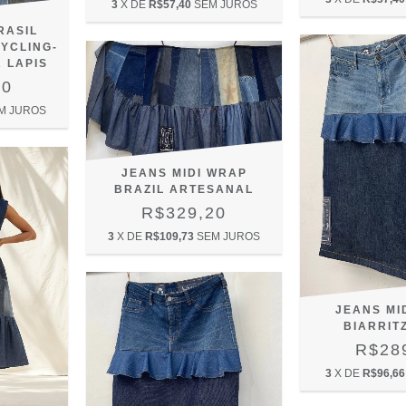
3
X DE
R$57,40
SEM JUROS
RASIL
YCLING-
 LAPIS
20
M JUROS
JEANS MIDI WRAP
BRAZIL ARTESANAL
R$329,20
3
X DE
R$109,73
SEM JUROS
JEANS MID
BIARRITZ
R$28
3
X DE
R$96,66