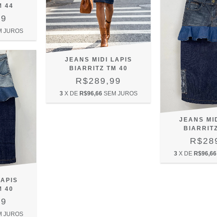
M 44
99
M JUROS
JEANS MIDI LAPIS
BIARRITZ TM 40
R$289,99
3
X DE
R$96,66
SEM JUROS
JEANS MID
BIARRITZ
R$28
3
X DE
R$96,66
LAPIS
M 40
99
M JUROS